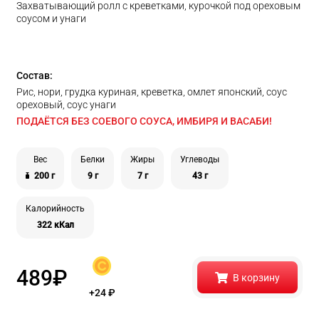
Захватывающий ролл с креветками, курочкой под ореховым
соусом и унаги
Состав:
Рис, нори, грудка куриная, креветка, омлет японский, соус
ореховый, соус унаги
ПОДАЁТСЯ БЕЗ СОЕВОГО СОУСА, ИМБИРЯ И ВАСАБИ!
Вес
Белки
Жиры
Углеводы
200 г
9 г
7 г
43 г
Калорийность
322 кКал
489
₽
В корзину
+24
₽