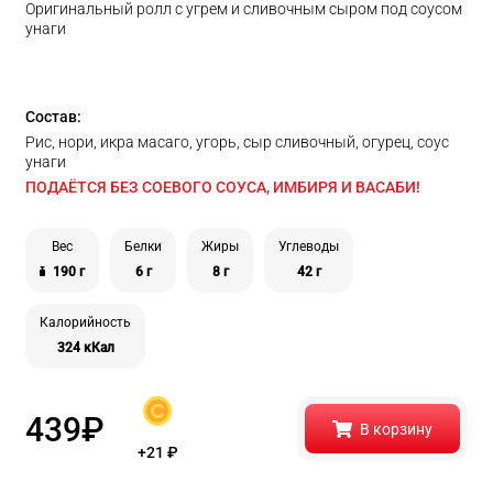
Оригинальный ролл с угрем и сливочным сыром под соусом
унаги
Состав:
Рис, нори, икра масаго, угорь, сыр сливочный, огурец, соус
унаги
ПОДАЁТСЯ БЕЗ СОЕВОГО СОУСА, ИМБИРЯ И ВАСАБИ!
Вес
Белки
Жиры
Углеводы
190 г
6 г
8 г
42 г
Калорийность
324 кКал
439
₽
В корзину
+21
₽